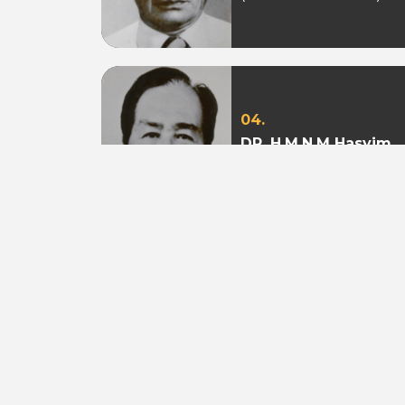
04.
DR. H.M.N.M Hasyim
Ning
(Periode 1979 - 1982)
07.
Aburizal Bakrie
(Periode 1993-1998 &
1998-2003)