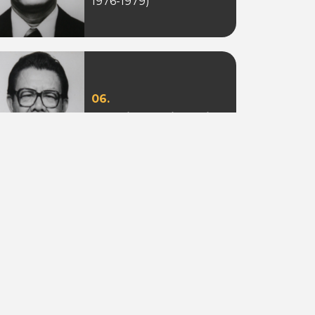
1976-1979)
06.
Ir. Sotion Ardjanggi
(Periode 1988-1993)
09.
Adi Putra Tahir
(Periode 2010)