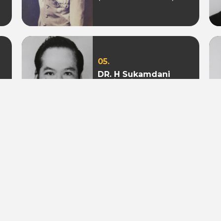
05.
DR. H Sukamdani
Sahid Gito Sardjono
(Periode 1982-1985 &
1985-1988)
08.
Mohamad S. Hidayat
(Periode 2004-2009 &
2009 - 2010)