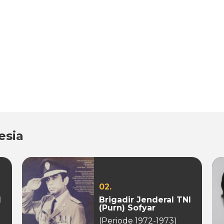
esia
02.
I
Brigadir Jenderal TNI
(Purn) Sofyar
(Periode 1972-1973)