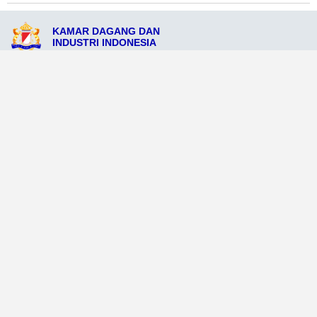
KAMAR DAGANG DAN
INDUSTRI INDONESIA
Jl. Raya Sulawesi Utara No.109, Sulawesi Utara 90787
admin@kadinpulausulawesiutara.org
081234569083
Ikuti Sosial Media Resmi KADIN
Dataweb
Aceh Tamiang
Agats
Arso
Bajawa
Bengkayang
Bengkulu Tengah